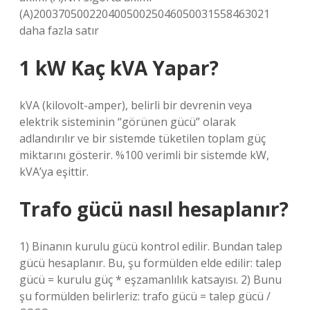
(A)20037050022040050025046050031558463021
daha fazla satır
1 kW Kaç kVA Yapar?
kVA (kilovolt-amper), belirli bir devrenin veya
elektrik sisteminin “görünen gücü” olarak
adlandırılır ve bir sistemde tüketilen toplam güç
miktarını gösterir. %100 verimli bir sistemde kW,
kVA’ya eşittir.
Trafo gücü nasıl hesaplanır?
1) Binanın kurulu gücü kontrol edilir. Bundan talep
gücü hesaplanır. Bu, şu formülden elde edilir: talep
gücü = kurulu güç * eşzamanlılık katsayısı. 2) Bunu
şu formülden belirleriz: trafo gücü = talep gücü /