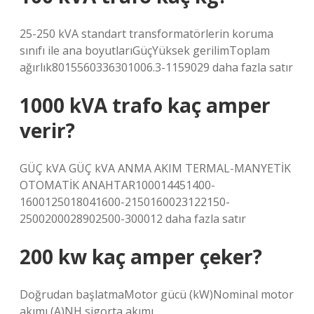
25-250 kVA standart transformatörlerin koruma
sınıfı ile ana boyutlarıGüçYüksek gerilimToplam
ağırlık8015560336301006.3-1159029 daha fazla satır
1000 kVA trafo kaç amper
verir?
GÜÇ kVA GÜÇ kVA ANMA AKIM TERMAL-MANYETİK
OTOMATİK ANAHTAR100014451400-
1600125018041600-2150160023122150-
2500200028902500-300012 daha fazla satır
200 kw kaç amper çeker?
Doğrudan başlatmaMotor gücü (kW)Nominal motor
akımı (A)NH sigorta akımı