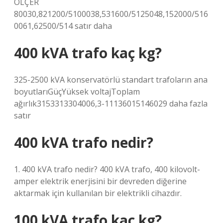
ÖLÇER
80030,821200/5100038,531600/5125048,152000/516
0061,62500/514 satır daha
400 kVA trafo kaç kg?
325-2500 kVA konservatörlü standart trafoların ana
boyutlarıGüçYüksek voltajToplam
ağırlık3153313304006,3-11136015146029 daha fazla
satır
400 kVA trafo nedir?
1. 400 kVA trafo nedir? 400 kVA trafo, 400 kilovolt-
amper elektrik enerjisini bir devreden diğerine
aktarmak için kullanılan bir elektrikli cihazdır.
100 kVA trafo kaç kg?