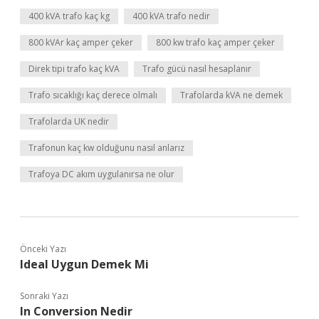
400 kVA trafo kaç kg
400 kVA trafo nedir
800 kVAr kaç amper çeker
800 kw trafo kaç amper çeker
Direk tipi trafo kaç kVA
Trafo gücü nasıl hesaplanır
Trafo sıcaklığı kaç derece olmalı
Trafolarda kVA ne demek
Trafolarda UK nedir
Trafonun kaç kw olduğunu nasıl anlarız
Trafoya DC akım uygulanırsa ne olur
Önceki Yazı
Ideal Uygun Demek Mi
Sonraki Yazı
In Conversion Nedir