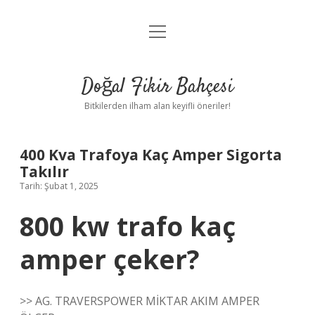
menüyü
Anasayfa
aç
Gizlilik Politikası
Doğal Fikir Bahçesi
Yasal Uyarı
Bitkilerden ilham alan keyifli öneriler!
Hakkımızda
400 Kva Trafoya Kaç Amper Sigorta
Takılır
Tarih: Şubat 1, 2025
800 kw trafo kaç
amper çeker?
>> AG. TRAVERSPOWER MİKTAR AKIM AMPER