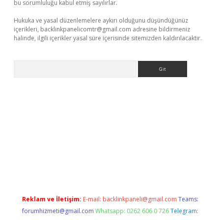
bu sorumluluğu kabul etmiş sayılırlar.
Hukuka ve yasal düzenlemelere aykırı olduğunu düşündüğünüz
içerikleri,
backlinkpanelicomtr@gmail.com
adresine bildirmeniz
halinde, ilgili içerikler yasal süre içerisinde sitemizden kaldırılacaktır.
Arama
betexper.xyz
Reklam ve İletişim:
E-mail:
backlinkpaneli@gmail.com
Teams:
forumhizmeti@gmail.com
Whatsapp: 0262 606 0 726
Telegram: