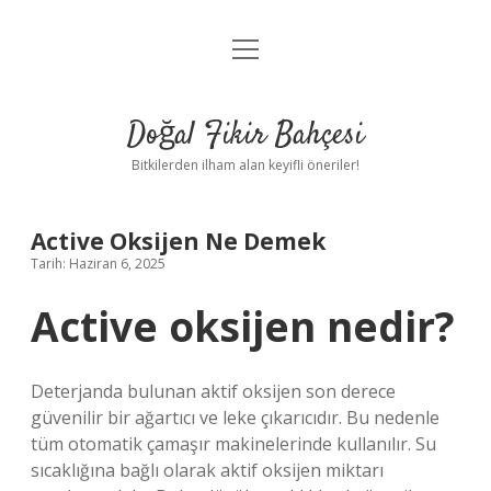
menüyü
Anasayfa
aç
Gizlilik Politikası
Doğal Fikir Bahçesi
Yasal Uyarı
Bitkilerden ilham alan keyifli öneriler!
Hakkımızda
Active Oksijen Ne Demek
Tarih: Haziran 6, 2025
Active oksijen nedir?
Deterjanda bulunan aktif oksijen son derece
güvenilir bir ağartıcı ve leke çıkarıcıdır. Bu nedenle
tüm otomatik çamaşır makinelerinde kullanılır. Su
sıcaklığına bağlı olarak aktif oksijen miktarı