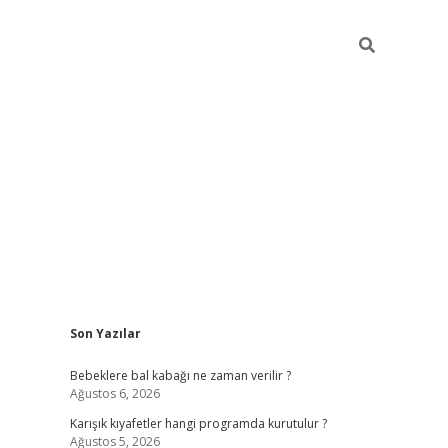
Sidebar
Son Yazılar
https://elexbett.net/
bete
Bebeklere bal kabağı ne zaman verilir ?
Ağustos 6, 2026
Karışık kıyafetler hangi programda kurutulur ?
Ağustos 5, 2026