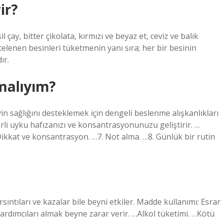
ir?
 çay, bitter çikolata, kırmızı ve beyaz et, ceviz ve balık
telenen besinleri tüketmenin yanı sıra; her bir besinin
ır.
malıyım?
yin sağlığını desteklemek için dengeli beslenme alışkanlıkları
erli uyku hafızanızı ve konsantrasyonunuzu geliştirir. …
…Dikkat ve konsantrasyon. …7. Not alma. …8. Günlük bir rutin
sıntıları ve kazalar bile beyni etkiler. Madde kullanımı: Esrar
ardımcıları almak beyne zarar verir. …Alkol tüketimi. …Kötü