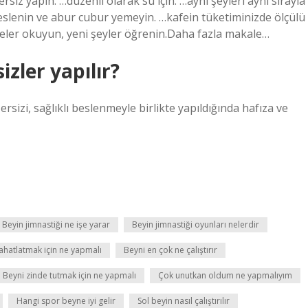
siz yapın. …düzenli olarak su için. …aynı şeyleri aynı sırayla
 beslenin ve abur cubur yemeyin. …kafein tüketiminizde ölçülü
eler okuyun, yeni şeyler öğrenin.Daha fazla makale…
izler yapılır?
izi, sağlıklı beslenmeyle birlikte yapıldığında hafıza ve
Beyin jimnastiği ne işe yarar
Beyin jimnastiği oyunları nelerdir
ahatlatmak için ne yapmalı
Beyni en çok ne çalıştırır
Beyni zinde tutmak için ne yapmalı
Çok unutkan oldum ne yapmalıyım
Hangi spor beyne iyi gelir
Sol beyin nasıl çalıştırılır