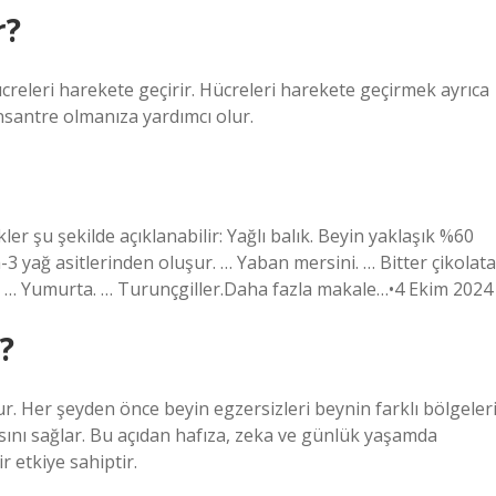
r?
ücreleri harekete geçirir. Hücreleri harekete geçirmek ayrıca
nsantre olmanıza yardımcı olur.
ler şu şekilde açıklanabilir: Yağlı balık. Beyin yaklaşık %60
 yağ asitlerinden oluşur. … Yaban mersini. … Bitter çikolata
ği. … Yumurta. … Turunçgiller.Daha fazla makale…•4 Ekim 2024
r?
r. Her şeyden önce beyin egzersizleri beynin farklı bölgeler
asını sağlar. Bu açıdan hafıza, zeka ve günlük yaşamda
r etkiye sahiptir.