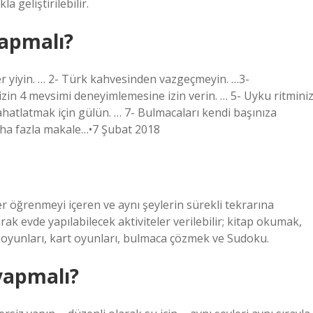
 geliştirilebilir.
yapmalı?
ler yiyin. … 2- Türk kahvesinden vazgeçmeyin. …3-
nizin 4 mevsimi deneyimlemesine izin verin. … 5- Uyku ritminiz
ahatlatmak için gülün. … 7- Bulmacaları kendi başınıza
Daha fazla makale…•7 Şubat 2018
ler öğrenmeyi içeren ve aynı şeylerin sürekli tekrarına
ak evde yapılabilecek aktiviteler verilebilir; kitap okumak,
a oyunları, kart oyunları, bulmaca çözmek ve Sudoku.
yapmalı?