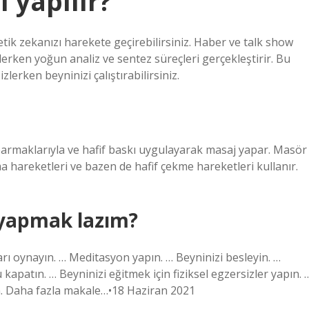
l yapılır?
ik zekanızı harekete geçirebilirsiniz. Haber ve talk show
nlerken yoğun analiz ve sentez süreçleri gerçekleştirir. Bu
lerken beyninizi çalıştırabilirsiniz.
, parmaklarıyla ve hafif baskı uygulayarak masaj yapar. Masör
a hareketleri ve bazen de hafif çekme hareketleri kullanır.
 yapmak lazım?
ı oynayın. … Meditasyon yapın. … Beyninizi besleyin. …
kapatın. … Beyninizi eğitmek için fiziksel egzersizler yapın. 
in. Daha fazla makale…•18 Haziran 2021