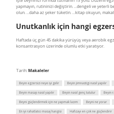
İşte beyninizi formda tutmanın 15 yolu: Düzenli egzer
yapmayın, rutininizi değiştirin. …dengeli ve yeterli
olun. …daha az şeker tüketin. …kitap okuyun, makal
Unutkanlık için hangi egzers
Haftada üç gün 45 dakika yürüyüş veya aerobik egzers
konsantrasyon üzerinde olumlu etki yaratıyor.
Tarih:
Makaleler
Beyin egzersizi neye iyi gelir
Beyin jimnastigi nasıl yapılır
Beyin masajı nasıl yapılır
Beyin nasıl genç tutulur
Beyin r
Beyni güçlendirmek için ne yapmak lazım
Beyni ne yorar
En iyi rahatlatıcı masaj hangisi
Hafızayı en çok ne güçlendirir