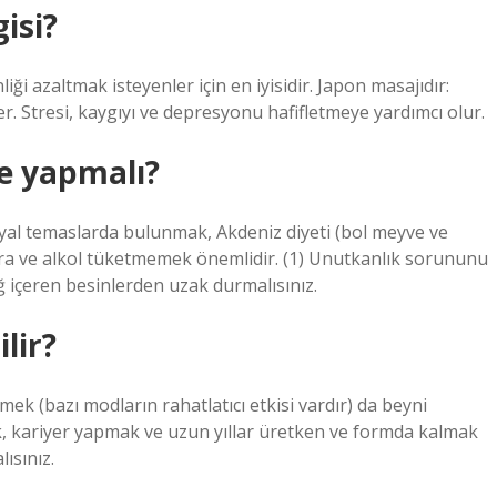
isi?
iği azaltmak isteyenler için en iyisidir. Japon masajıdır:
er. Stresi, kaygıyı ve depresyonu hafifletmeye yardımcı olur.
ne yapmalı?
al temaslarda bulunmak, Akdeniz diyeti (bol meyve ve
ara ve alkol tüketmemek önemlidir. (1) Unutkanlık sorununu
ğ içeren besinlerden uzak durmalısınız.
lir?
mek (bazı modların rahatlatıcı etkisi vardır) da beyni
ak, kariyer yapmak ve uzun yıllar üretken ve formda kalmak
ısınız.