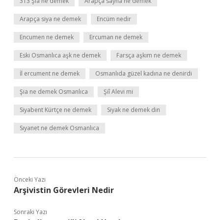
313 Şia ne demek
Arapça sayha ne demek
Arapça siya ne demek
Encüm nedir
Encumen ne demek
Ercuman ne demek
Eski Osmanlıca aşk ne demek
Farsça aşkım ne demek
İl ercument ne demek
Osmanlıda güzel kadına ne denirdi
Şia ne demek Osmanlıca
Şiî Alevi mi
Siyabent Kürtçe ne demek
Siyak ne demek din
Sıyanet ne demek Osmanlıca
Önceki Yazı
Arşivistin Görevleri Nedir
Sonraki Yazı