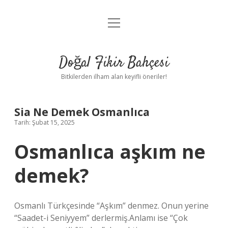
menüyü
Anasayfa
aç
Gizlilik Politikası
Doğal Fikir Bahçesi
Yasal Uyarı
Bitkilerden ilham alan keyifli öneriler!
Hakkımızda
Sia Ne Demek Osmanlıca
Tarih: Şubat 15, 2025
Osmanlıca aşkım ne
demek?
Osmanlı Türkçesinde “Aşkım” denmez. Onun yerine
“Saadet-i Seniyyem” derlermiş.Anlamı ise “Çok