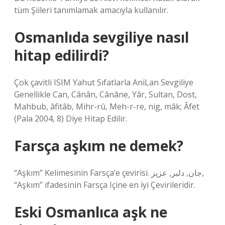
tüm Şiileri tanımlamak amacıyla kullanılır.
Osmanlıda sevgiliye nasıl
hitap edilirdi?
Çok çavitli ISIM Yahut Sıfatlarla AniLan Sevgiliye
Genellikle Can, Cânân, Cânâne, Yâr, Sultan, Dost,
Mahbub, âfitâb, Mihr-rû, Meh-r-re, nig, mâk; Âfet
(Pala 2004, 8) Diye Hitap Edilir.
Farsça aşkım ne demek?
“Aşkım” Kelimesinin Farsça’e çevirisi. جان, دلبر, عزیز,
“Aşkım” ifadesinin Farsça Içine en iyi Çevirileridir.
Eski Osmanlıca aşk ne