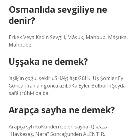
Osmanlıda sevgiliye ne
denir?
Erkek Veya Kadın Sevgili, Mâşuk, Mahbub, Mâşuka,
Mahbube.
Uşşaka ne demek?
‘āşiḳ’ın çoğul şekli’ uSHAḳ) âşı: Gül Ki Uş Şömler Ey
Gonca-i ra’nâ / gonca aziLdKa Eyler Bülbüll-i Şeydâ
safâ (rûhî-i ba ba.
Arapça sayha ne demek?
Arapça ṣyḥ köKünden Gelen ṣayḥa (t) صيحة
“Haykesaş, Nara” Söncağünden ALENTIR.