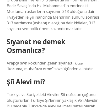
Gruba ismini veren 313 sayısı da dini bir referanstır.
Bedir Savaşı’nda Hz. Muhammed’in emrindeki
Müslüman askerlerin sayısının 313 olduğuna dair
rivayetler ile Şii inancında Mehdi’nin zuhuru sonrası
313 yardımcısı (ashabı) olacağına dair iddialar, 313
sayısına sembolik önem kazandırmaktadır.
Sıyanet ne demek
Osmanlıca?
Arapça ṣwn kökünden gelen ṣiyāna(t) صيانة
“koruma, muhafaza etme” sözcüğünden alıntıdır.
Şiî Alevi mi?
Türkiye ve Suriye’deki Aleviler Şii nüfusun çoğunu
oluştururlar. Türkiye Şii’lerinin yaklaşık 95’i Alevidir.
Bu nedenle Türkiye’de Alevi kelimesi hatalı olarak