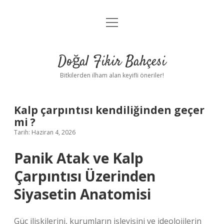
menüyü
Anasayfa
aç
Gizlilik Politikası
Doğal Fikir Bahçesi
Yasal Uyarı
Bitkilerden ilham alan keyifli öneriler!
Hakkımızda
Kalp çarpıntısı kendiliğinden geçer
mi ?
Tarih: Haziran 4, 2026
Panik Atak ve Kalp
Çarpıntısı Üzerinden
Siyasetin Anatomisi
Güç ilişkilerini, kurumların işleyişini ve ideolojilerin