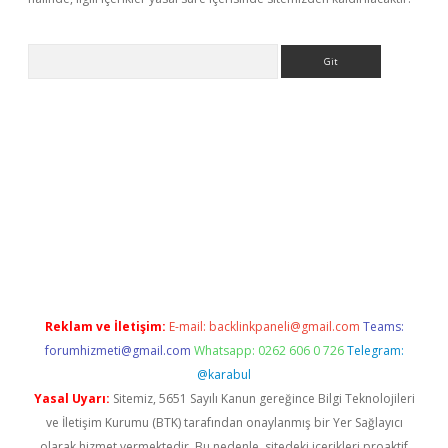
Arama
/
betexper.xyz
Reklam ve İletişim:
E-mail:
backlinkpaneli@gmail.com
Teams:
forumhizmeti@gmail.com
Whatsapp: 0262 606 0 726
Telegram:
@karabul
Yasal Uyarı:
Sitemiz, 5651 Sayılı Kanun gereğince Bilgi Teknolojileri
ve İletişim Kurumu (BTK) tarafından onaylanmış bir Yer Sağlayıcı
olarak hizmet vermektedir. Bu nedenle, sitedeki içerikleri proaktif