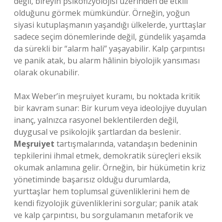
değil, bireyin psikofizyolojisi üzerinden de etkili
olduğunu görmek mümkündür. Örneğin, yoğun
siyasi kutuplaşmanın yaşandığı ülkelerde, yurttaşlar
sadece seçim dönemlerinde değil, gündelik yaşamda
da sürekli bir “alarm hali” yaşayabilir. Kalp çarpıntısı
ve panik atak, bu alarm hâlinin biyolojik yansıması
olarak okunabilir.
Max Weber’in meşruiyet kuramı, bu noktada kritik
bir kavram sunar: Bir kurum veya ideolojiye duyulan
inanç, yalnızca rasyonel beklentilerden değil,
duygusal ve psikolojik şartlardan da beslenir.
Meşruiyet
tartışmalarında, vatandaşın bedeninin
tepkilerini ihmal etmek, demokratik süreçleri eksik
okumak anlamına gelir. Örneğin, bir hükümetin kriz
yönetiminde başarısız olduğu durumlarda,
yurttaşlar hem toplumsal güvenliklerini hem de
kendi fizyolojik güvenliklerini sorgular; panik atak
ve kalp çarpıntısı, bu sorgulamanın metaforik ve