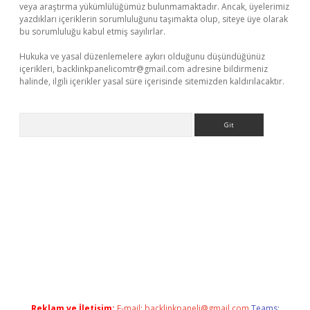
veya araştırma yükümlülüğümüz bulunmamaktadır. Ancak, üyelerimiz
yazdıkları içeriklerin sorumluluğunu taşımakta olup, siteye üye olarak
bu sorumluluğu kabul etmiş sayılırlar.
Hukuka ve yasal düzenlemelere aykırı olduğunu düşündüğünüz
içerikleri,
backlinkpanelicomtr@gmail.com
adresine bildirmeniz
halinde, ilgili içerikler yasal süre içerisinde sitemizden kaldırılacaktır.
Arama
/
betexper.xyz
Reklam ve İletişim:
E-mail:
backlinkpaneli@gmail.com
Teams: