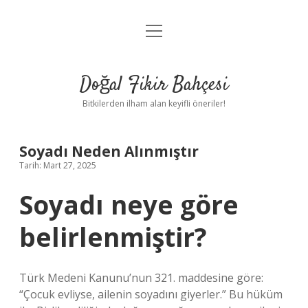
menüyü
Anasayfa
aç
Gizlilik Politikası
Doğal Fikir Bahçesi
Yasal Uyarı
Bitkilerden ilham alan keyifli öneriler!
Hakkımızda
Soyadı Neden Alınmıştır
Tarih: Mart 27, 2025
Soyadı neye göre
belirlenmiştir?
Türk Medeni Kanunu’nun 321. maddesine göre:
“Çocuk evliyse, ailenin soyadını giyerler.” Bu hüküm